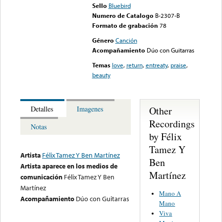
Sello
Bluebird
Numero de Catalogo
B-2307-B
Formato de grabación
78
Género
Canción
Acompañamiento
Dúo con Guitarras
Temas
love
,
return
,
entreaty
,
praise
,
beauty
Other
Detalles
Imagenes
Recordings
Notas
by Félix
Tamez Y
Artista
Félix Tamez Y Ben Martínez
Ben
Artista aparece en los medios de
Martínez
comunicación
Félix Tamez Y Ben
Martínez
Mano A
Acompañamiento
Dúo con Guitarras
Mano
Viva