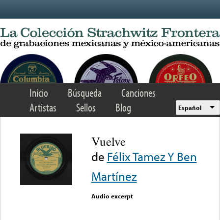
Skip to main content
Inicio
Búsqueda
Canciones
Artistas
Sellos
Blog
Español
Vuelve
de
Félix Tamez Y Ben
Martínez
Audio excerpt
Error loading media: File
could not be played