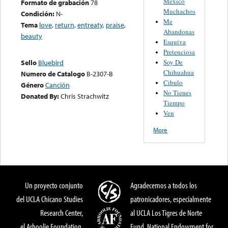
Mexico
Formato de grabación
78
Muchachos
Condición:
N-
Me
Tema
love
,
return
,
entreaty
,
praise
,
Abandonas
beauty
Esquiva
Pretenciosa
Soy De
Sello
Bluebird
Chihuahua
Numero de Catalogo
B-2307-B
Cibulo
Género
Canción
No Tienes
Donated By:
Chris Strachwitz
Tiempo
Ven
More
Un proyecto conjunto
Agradecemos a todos los
del UCLA Chicano Studies
patronicadores, especialmente
Research Center,
al UCLA Los Tigres de Norte
el Arhoolie Foundation,
Fund, National Endowment for