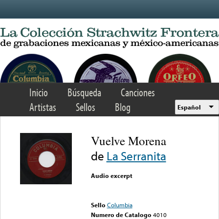
Skip to main content
Inicio
Búsqueda
Canciones
Artistas
Sellos
Blog
Español
Vuelve Morena
de
La Serranita
Audio excerpt
Error loading media: File
could not be played
Sello
Columbia
Numero de Catalogo
4010