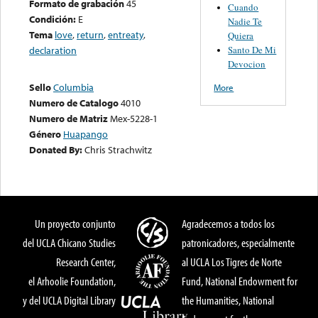
Formato de grabación
45
Cuando
Condición:
E
Nadie Te
Tema
love
,
return
,
entreaty
,
Quiera
Santo De Mi
declaration
Devocion
Sello
Columbia
More
Numero de Catalogo
4010
Numero de Matriz
Mex-5228-1
Género
Huapango
Donated By:
Chris Strachwitz
Un proyecto conjunto
Agradecemos a todos los
del UCLA Chicano Studies
patronicadores, especialmente
Research Center,
al UCLA Los Tigres de Norte
el Arhoolie Foundation,
Fund, National Endowment for
y del UCLA Digital Library
the Humanities, National