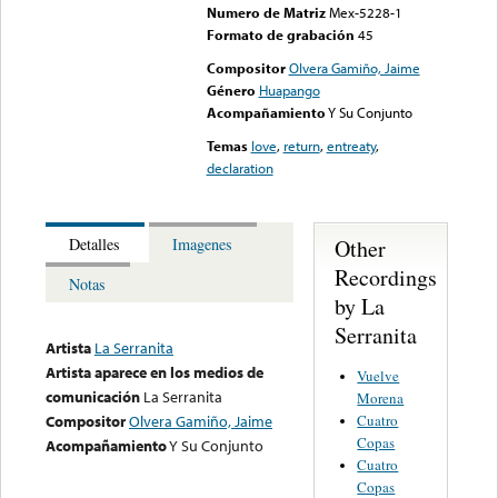
Numero de Matriz
Mex-5228-1
Formato de grabación
45
Compositor
Olvera Gamiño, Jaime
Género
Huapango
Acompañamiento
Y Su Conjunto
Temas
love
,
return
,
entreaty
,
declaration
Other
Detalles
Imagenes
Recordings
Notas
by La
Serranita
Artista
La Serranita
Artista aparece en los medios de
Vuelve
comunicación
La Serranita
Morena
Cuatro
Compositor
Olvera Gamiño, Jaime
Copas
Acompañamiento
Y Su Conjunto
Cuatro
Copas