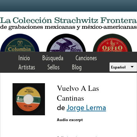
Skip to main content
Inicio
Búsqueda
Canciones
Artistas
Sellos
Blog
Español
Vuelvo A Las
Cantinas
de
Jorge Lerma
Audio excerpt
Error loading media: File
could not be played