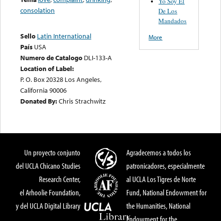
Yo Soy El
consolation
De Los
Mandados
Sello
Latin International
More
País
USA
Numero de Catalogo
DLI-133-A
Location of Label:
P. O. Box 20328 Los Angeles,
California 90006
Donated By:
Chris Strachwitz
Un proyecto conjunto
Agradecemos a todos los
del UCLA Chicano Studies
patronicadores, especialmente
Research Center,
al UCLA Los Tigres de Norte
el Arhoolie Foundation,
Fund, National Endowment for
y del UCLA Digital Library
the Humanities, National
Endowment for the