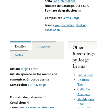
Sello
Latin International
Numero de Catalogo
DLI-133-A
Formato de grabación
45
Compositor
Lerma, Jorge
Temas
love
,
complaint
,
drinking
,
consolation
Other
Detalles
Imagenes
Recordings
Notas
by Jorge
Lerma
Artista
Jorge Lerma
Artista aparece en los medios de
Por La Boca
comunicación
Jorge Lerma
Un Buen
Tipo
Compositor
Lerma, Jorge
Calles De
Amargura
Formato de grabación
45
Mis Mejores
Condición:
N-
Años
Tema
love
,
complaint
,
drinking
,