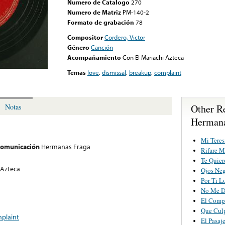
Numero de Catalogo
270
Numero de Matriz
PM-140-2
Formato de grabación
78
Compositor
Cordero, Victor
Género
Canción
Acompañamiento
Con El Mariachi Azteca
Temas
love
,
dismissal
,
breakup
,
complaint
Other R
Notas
Hermana
Mi Teres
 comunicación
Hermanas Fraga
Rifare M
Te Quier
 Azteca
Ojos Neg
Por Ti L
No Me D
El Comp
Que Cul
plaint
El Pasaj