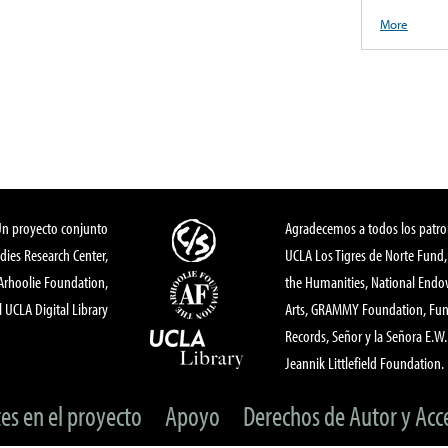
More
Un proyecto conjunto
Agradecemos a todos los patro
dies Research Center,
UCLA Los Tigres de Norte Fund
 Arhoolie Foundation,
the Humanities, National End
l UCLA Digital Library
Arts, GRAMMY Foundation, Fund
Records, Señor y la Señora E.W. 
Jeannik Littlefield Foundation.
tes en el proyecto
Apoyo
Derechos de Autor y Acc