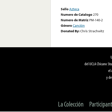
Sello
Azteca
Numero de Catalogo
270
Numero de Matriz
PM-140-2
Género
Canción
Donated By:
Chris Strachwitz
del UCLA Chicano Stu
el
y de
La Colección
Participan