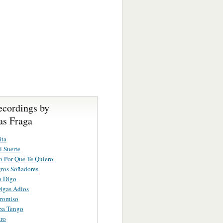
ecordings by
s Fraga
ita
i Suerte
o Por Que Te Quiero
ros Soñadores
o Digo
igas Adios
romiso
pa Tengo
ero