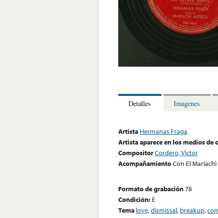
Detalles
Imagenes
Artista
Hermanas Fraga
Artista aparece en los medios de
Compositor
Cordero, Victor
Acompañamiento
Con El Mariachi
Formato de grabación
78
Condición:
E
Tema
love
,
dismissal
,
breakup
,
com