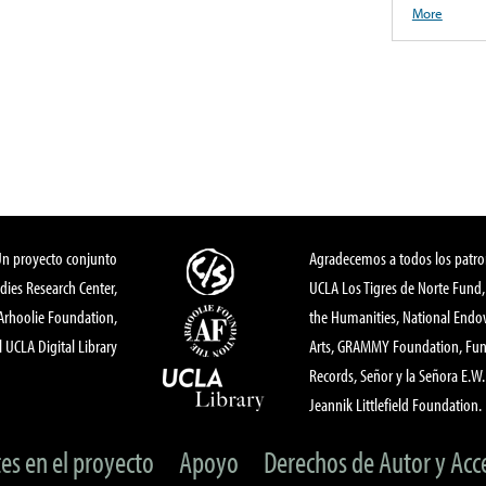
More
Un proyecto conjunto
Agradecemos a todos los patro
dies Research Center,
UCLA Los Tigres de Norte Fund
 Arhoolie Foundation,
the Humanities, National End
l UCLA Digital Library
Arts, GRAMMY Foundation, Fund
Records, Señor y la Señora E.W. 
Jeannik Littlefield Foundation.
tes en el proyecto
Apoyo
Derechos de Autor y Acc