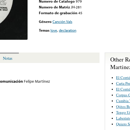
Numero de Catalogo
979
Numero de Matriz
JH-281
Formato de grabación
45
Género
Canción Vals
Temas
love
,
declaration
Other R
Notas
Martine
El Corri
 comunicación
Felipe Martinez
Carta Pr
El Corri
Corpus C
Cumbia 
Ojitos B
Tengo U
Laberint
Quiero S