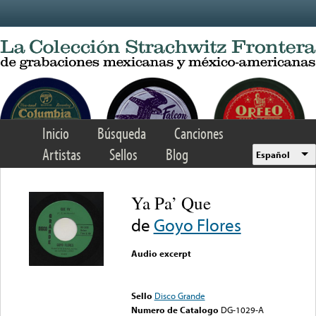
Skip to main content
Inicio
Búsqueda
Canciones
Artistas
Sellos
Blog
Español
Ya Pa’ Que
de
Goyo Flores
Audio excerpt
Error loading media: File
could not be played
Sello
Disco Grande
Numero de Catalogo
DG-1029-A