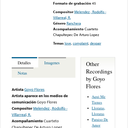
Formato de grabación
45
Compositor
Melendez , Rodolfo -
Villarreal, R.
Género
Ranchera
Acompañamiento
Cuarteto
Chapultepec De Arturo Lopez
Temas
love
,
complaint
,
despair
Other
Detalles
Imagenes
Recordings
Notas
by Goyo
Flores
Artista
Goyo Flores
Artista aparece en los medios de
Aqui Me
comunicación
Goyo Flores
Tienes
Lloraras,
Compositor
Melendez , Rodolfo -
Lloraras
Villarreal, R.
Paraiso De
Acompañamiento
Cuarteto
Amor
Chapultepec De Arturo Lopez