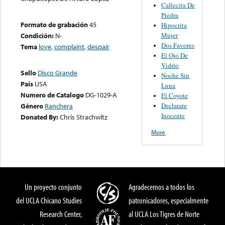
Callecita De
Piedra
Formato de grabación
45
Hipocrita
Mujer
Condición:
N-
Dos Favores
Tema
love
,
complaint
,
despair
El Ojo De
Vidrio
Sello
Disco Grande
Noche Sin
País
USA
Luna
Numero de Catalogo
DG-1029-A
El Coyote
Declarate
Género
Ranchera
Inocente
Donated By:
Chris Strachwitz
More
Un proyecto conjunto
Agradecemos a todos los
del UCLA Chicano Studies
patronicadores, especialmente
Research Center,
al UCLA Los Tigres de Norte