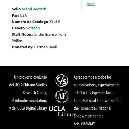
More
Sello
Miami Records
País
USA
Numero de Catalogo
2314-B
Género
Norteño
Staff Notes:
Under license from
Philips.
Donated By:
Carmen Beall
Un proyecto conjunto
Agradecemos a todos los
del UCLA Chicano Studies
patronicadores, especialmente
Research Center,
al UCLA Los Tigres de Norte
el Arhoolie Foundation,
Fund, National Endowment for
y del UCLA Digital Library
the Humanities, National
Endowment for the
Arts, GRAMMY