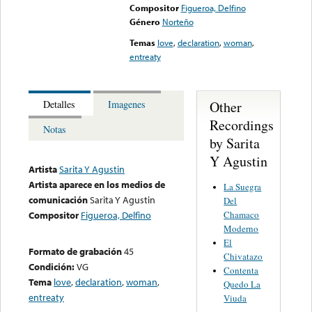
Compositor
Figueroa, Delfino
Género
Norteño
Temas
love
,
declaration
,
woman
,
entreaty
Other
Detalles
Imagenes
Recordings
Notas
by Sarita
Y Agustin
Artista
Sarita Y Agustin
Artista aparece en los medios de
La Suegra
comunicación
Sarita Y Agustin
Del
Chamaco
Compositor
Figueroa, Delfino
Moderno
El
Formato de grabación
45
Chivatazo
Condición:
VG
Contenta
Tema
love
,
declaration
,
woman
,
Quedo La
entreaty
Viuda