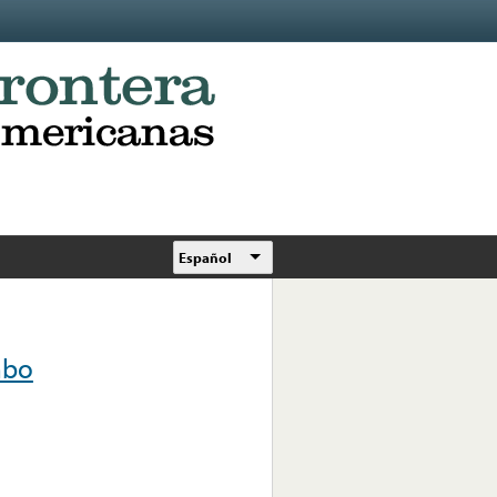
Español
mbo