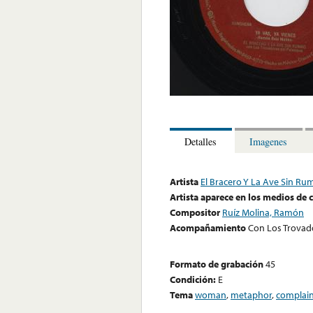
Detalles
Imagenes
Artista
El Bracero Y La Ave Sin R
Artista aparece en los medios de
Compositor
Ruíz Molina, Ramón
Acompañamiento
Con Los Trovad
Formato de grabación
45
Condición:
E
Tema
woman
,
metaphor
,
complai