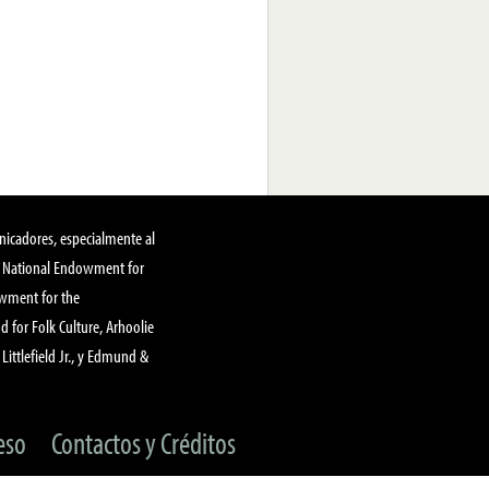
nicadores, especialmente al
, National Endowment for
owment for the
 for Folk Culture, Arhoolie
Littlefield Jr., y Edmund &
eso
Contactos y Créditos