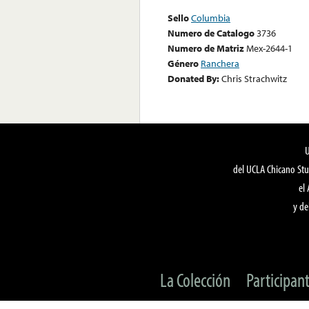
Sello
Columbia
Numero de Catalogo
3736
Numero de Matriz
Mex-2644-1
Género
Ranchera
Donated By:
Chris Strachwitz
del UCLA Chicano Stu
el
y de
La Colección
Participan