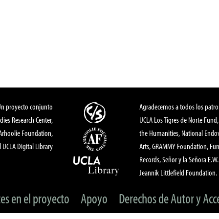
Un proyecto conjunto
Agradecemos a todos los patro
dies Research Center,
UCLA Los Tigres de Norte Fund
 Arhoolie Foundation,
the Humanities, National End
l UCLA Digital Library
Arts, GRAMMY Foundation, Fund
Records, Señor y la Señora E.W. 
Jeannik Littlefield Foundation.
tes en el proyecto
Apoyo
Derechos de Autor y Acc