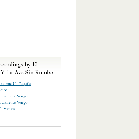
ecordings by El
 Y La Ave Sin Rumbo
omarme Un Tequila
ejos
a Caliente Vengo
a Caliente Vengo
Ya Vienes