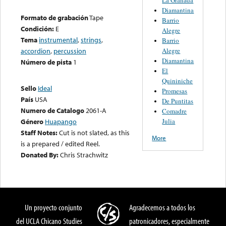
Diamantina
Formato de grabación
Tape
Barrio
Condición:
E
Alegre
Tema
instrumental
,
strings
,
Barrio
Alegre
accordion
,
percussion
Diamantina
Número de pista
1
El
Quininiche
Sello
Ideal
Promesas
País
USA
De Puntitas
Numero de Catalogo
2061-A
Comadre
Julia
Género
Huapango
Staff Notes:
Cut is not slated, as this
More
is a prepared / edited Reel.
Donated By:
Chris Strachwitz
Un proyecto conjunto
Agradecemos a todos los
del UCLA Chicano Studies
patronicadores, especialmente