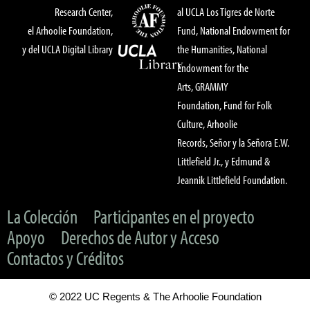
Research Center,
al UCLA Los Tigres de Norte
el Arhoolie Foundation,
Fund, National Endowment for
y del UCLA Digital Library
the Humanities, National
Endowment for the
Arts, GRAMMY
Foundation, Fund for Folk
Culture, Arhoolie
Records, Señor y la Señora E.W.
Littlefield Jr., y Edmund &
Jeannik Littlefield Foundation.
La Colección
Participantes en el proyecto
Apoyo
Derechos de Autor y Acceso
Contactos y Créditos
© 2022 UC Regents & The Arhoolie Foundation