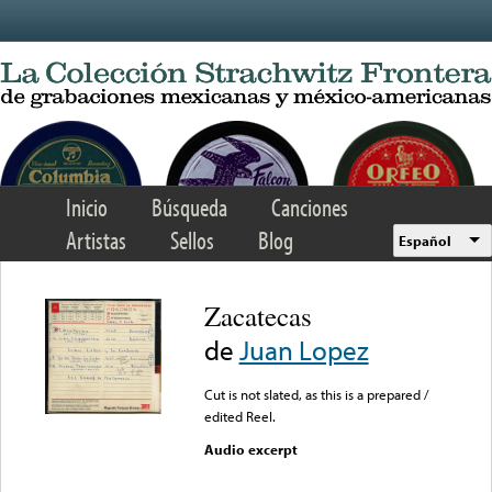
Skip to main content
Inicio
Búsqueda
Canciones
Artistas
Sellos
Blog
Español
Zacatecas
de
Juan Lopez
Cut is not slated, as this is a prepared /
edited Reel.
Audio excerpt
Error loading media: File
could not be played