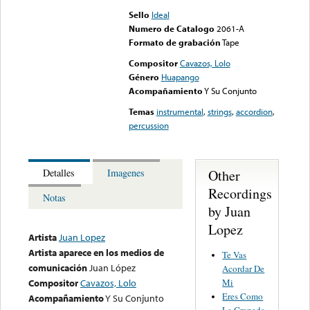
Sello
Ideal
Numero de Catalogo
2061-A
Formato de grabación
Tape
Compositor
Cavazos, Lolo
Género
Huapango
Acompañamiento
Y Su Conjunto
Temas
instrumental
,
strings
,
accordion
,
percussion
Other
Detalles
Imagenes
Recordings
Notas
by Juan
Lopez
Artista
Juan Lopez
Artista aparece en los medios de
Te Vas
comunicación
Juan López
Acordar De
Mi
Compositor
Cavazos, Lolo
Eres Como
Acompañamiento
Y Su Conjunto
La Granada