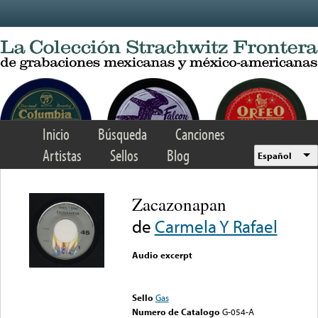
Skip to main content
Inicio
Búsqueda
Canciones
Artistas
Sellos
Blog
Español
Zacazonapan
de
Carmela Y Rafael
Audio excerpt
Error loading media: File
could not be played
Sello
Gas
Numero de Catalogo
G-054-A