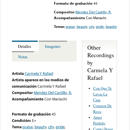
Formato de grabación
45
Compositor
Mendez Del Castillo, R.
Acompañamiento
Con Mariachi
Temas
praise
,
beauty
,
city
,
pride
,
boastin
Other
Detalles
Imagenes
Recordings
Notas
by
Carmela Y
Artista
Carmela Y Rafael
Rafael
Artista aparece en los medios de
comunicación
Carmela Y Rafael
Con Que Te
Compositor
Mendez Del Castillo, R.
Lavas La
Acompañamiento
Con Mariachi
Cara
Corazon De
Roca
Formato de grabación
45
Amor
Condición:
E+
Perdido
Tema
praise
,
beauty
,
city
,
pride
,
Como Deseo