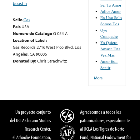
boastin
Ser Tu Amor
Adios Amor
En Uno Solo
Sello
Gas
Somos Dos
País
USA
Oye
Numero de Catalogo
G-054-A
Compadre
Location of Label:
Yo Quiero
Gas Records 2716 West Pico Blvd. Los
Amarte Una
Angeles, CA 90006
Vez Mas
Donated By:
Chris Strachwitz
Amor Es...
Sentir
More
Un proyecto conjunto
Agradecemos a todos los
del UCLA Chicano Studies
patronicadores, especialmente
Research Center,
al UCLA Los Tigres de Norte
el Arhoolie Foundation,
Fund, National Endowment for