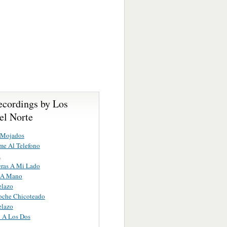
ecordings by Los
el Norte
 Mojados
me Al Telefono
a
eras A Mi Lado
 A Mano
elazo
oche Chicoteado
elazo
 A Los Dos