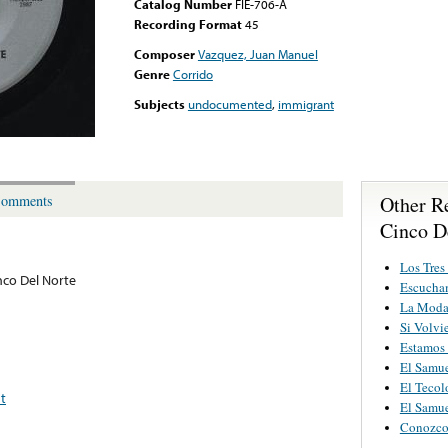
Catalog Number
FIE-706-A
Recording Format
45
Composer
Vazquez, Juan Manuel
Genre
Corrido
Subjects
undocumented
,
immigrant
Other R
omments
Cinco D
Los Tres
nco Del Norte
Escucha
La Mod
Si Volvi
Estamos
El Samu
El Tecol
t
El Samu
Conozco