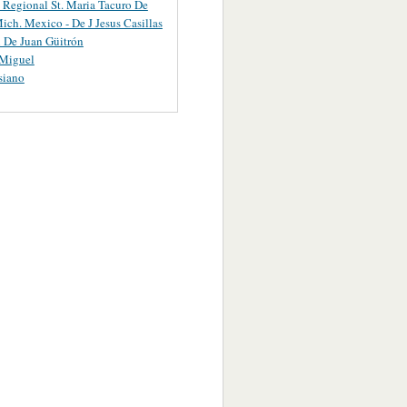
 Regional St. Maria Tacuro De
ich. Mexico - De J Jesus Casillas
 De Juan Güitrón
 Miguel
siano