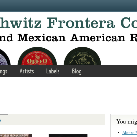
ngs
Artists
Labels
Blog
You migh
s
Alonzo 