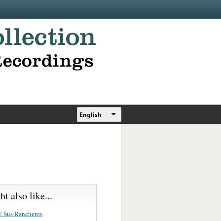
English
t also like...
Y Sus Rancheros