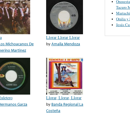
Orquesta
Tacuro M
Mariachi
Oralia y
Jesús Ca
sa
Llorar Llorar Llorar
Los Michoacanos De
by
Amalia Mendoza
erino Martinez
Ruletero
Llorar, Llorar, Llorar
Hermanos Garza
by
Banda Regional La
Costeña