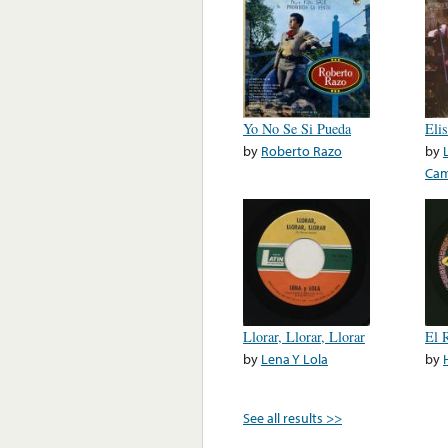
Yo No Se Si Pueda
Eli
by
Roberto Razo
by
Cam
Llorar, Llorar, Llorar
El 
by
Lena Y Lola
by
See all results >>