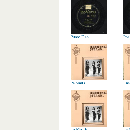
Punto Final
Por
Palomita
Ena
La Muerte
La 