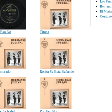
Los Fant
Benjamin
El Maria
Conjunt
 Eso No
Tirana
morado
Rosita Se Esta Bañando
Niña Isabel
Por Eso No