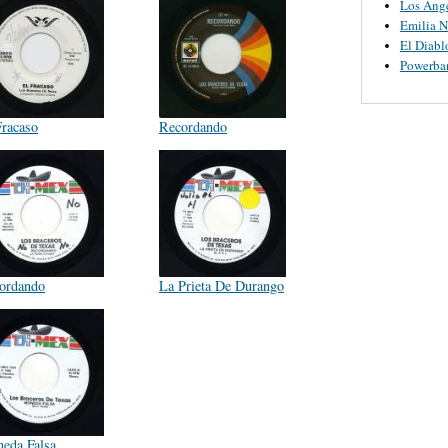
Los Ange
Emilia N
El Diabl
Powerba
Fracaso
Recordando
ordando
La Prieta De Durango
eda Falsa