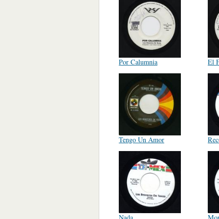
Por Calumnia
El 
Tengo Un Amor
Rec
Nada
Mon