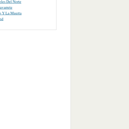
les Del Norte
avarrete
o Y La Muerta
nd