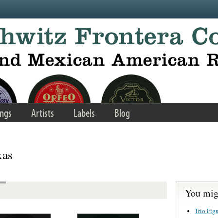
ngs
Artists
Labels
Blog
xas
You migh
Trio Fig