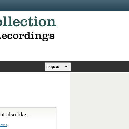
English
t also like...
ueroa