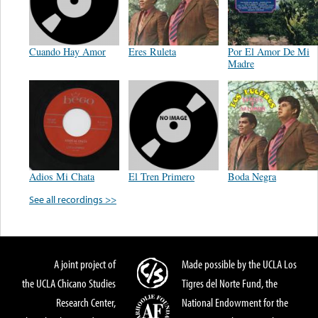
Cuando Hay Amor
Eres Ruleta
Por El Amor De Mi
Madre
Adios Mi Chata
El Tren Primero
Boda Negra
See all recordings >>
A joint project of
Made possible by the UCLA Los
the UCLA Chicano Studies
Tigres del Norte Fund, the
Research Center,
National Endowment for the