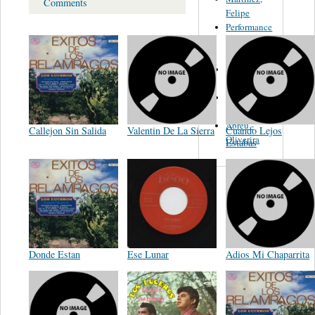
Comments
Felipe
Performance
Music Co.
BMI
Matus -
Rodriguez
Carleton -
Dixon
Abreu -
Callejon Sin Salida
Valentin De La Sierra
Cuando Lejos
Oliverira
Estabas
Donde Estan
Ese Lunar
Adios Mi Chaparrita