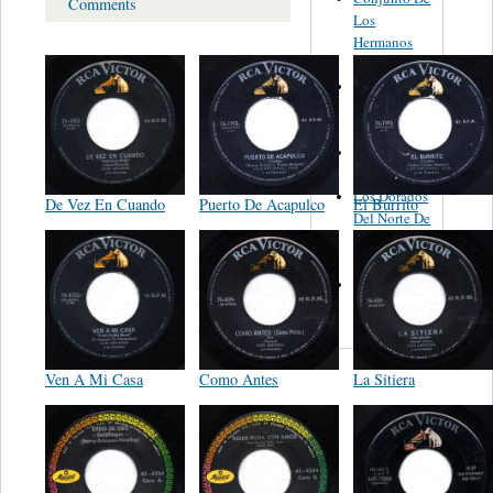
Comments
Los
Hermanos
Banda
Los Duendes
De Abel
Sanchez
Grupo
Amigo
Los Dorados
De Vez En Cuando
Puerto De Acapulco
El Burrito
Del Norte De
Lupe Y
Ramon
Flor De
Mayo
Ven A Mi Casa
Como Antes
La Sitiera