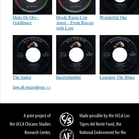
Dedo De Oro -
Desde Rusia Con
Wonderful One
Goldfinger
Amor - From Russia
with Love
The Sailor
Incertidumbre
Learning The Blues
See all recordings >>
A joint project of
Made possible by the UCLA Los
the UCLA Chicano Studies
Tigres del Norte Fund, the
Research Center,
National Endowment for the