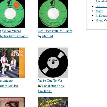
Avendañ
Los Tex
Marta
El Desca
Hnos. V
 Que No Vienes
Nos Hace Falta Mi Padre
Hector Montemayor
by
Maribel
Juramento
Ya Se Que Te Vas
Dueto Mexico
by
Los Tremendos
Gavilanes