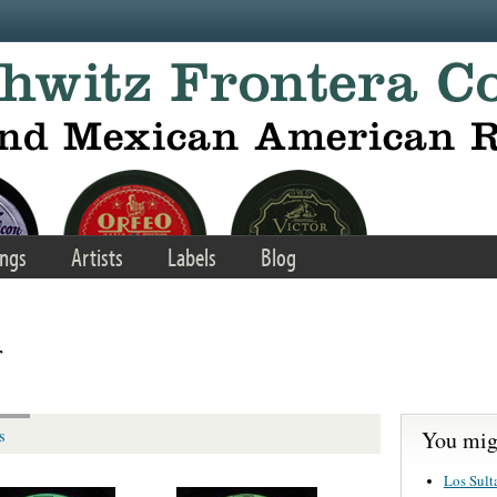
ngs
Artists
Labels
Blog
r
You migh
s
Los Sult