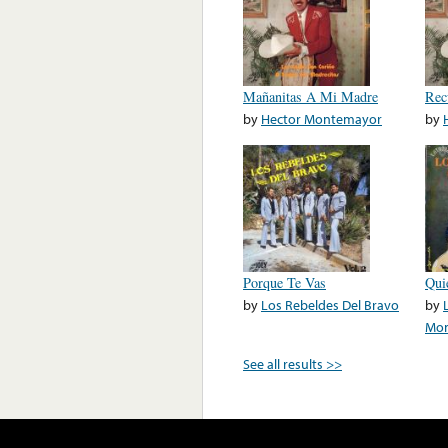
Mañanitas A Mi Madre
Rec
by
Hector Montemayor
by
Porque Te Vas
Qui
by
Los Rebeldes Del Bravo
by
Mon
See all results >>