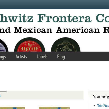
ngs
Artists
Labels
Blog
You migh
s
Trio Fig