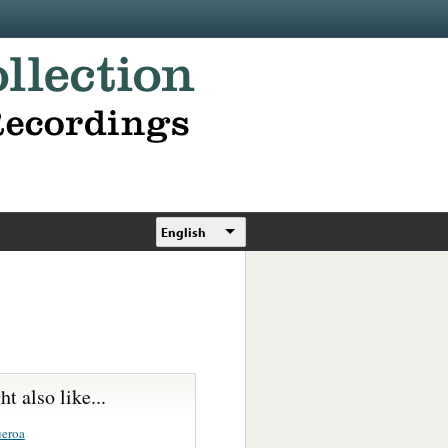
English
t also like...
ueroa