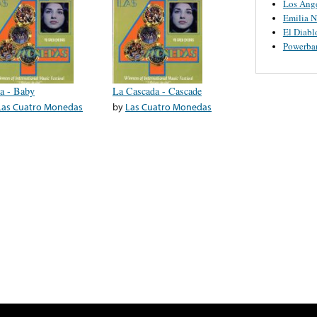
Los Ange
Emilia N
El Diabl
Powerba
a - Baby
La Cascada - Cascade
Las Cuatro Monedas
by
Las Cuatro Monedas