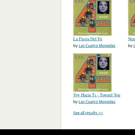
La Fiesta Del Fu
Nen
by
Las Cuatro Monedas
by
Voy Hacia Ti - Toward You
by
Las Cuatro Monedas
See all results >>