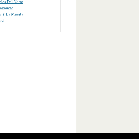
les Del Norte
avarrete
o Y La Muerta
nd