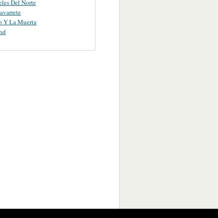
les Del Norte
avarrete
o Y La Muerta
nd