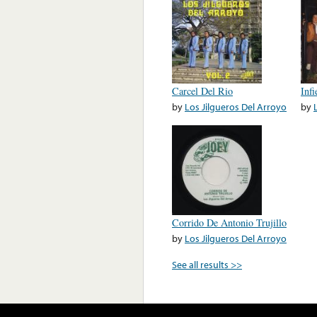
Carcel Del Rio
Inf
by
Los Jilgueros Del Arroyo
by
Corrido De Antonio Trujillo
by
Los Jilgueros Del Arroyo
See all results >>