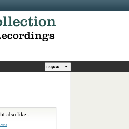
English
t also like...
ueroa