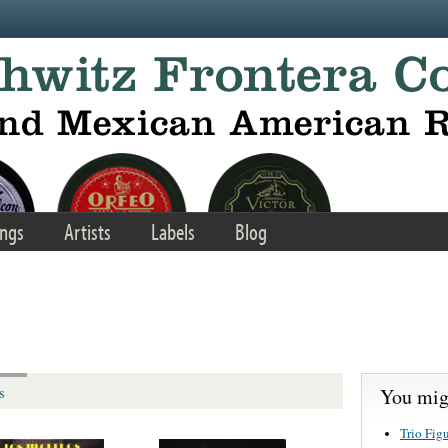
ngs
Artists
Labels
Blog
You migh
s
Trio Fig