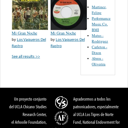
Martinez,
Felipe
Performance
Music Co.
BMI
Mi Gran Noche
Mi Gran Noche
Matus -
by
Los Vaqueros Del
by
Los Vaqueros Del
Rodriguez
Rastro
Rastro
Carleton -
Dixon
See all results >>
Abreu -
Oliverira
Un proyecto conjunto
Agradecemos a todos los
del UCLA Chicano Studies
patronicadores, especialmente
Research Center,
al UCLA Los Tigres de Norte
el Arhoolie Foundation,
Fund, National Endowment for