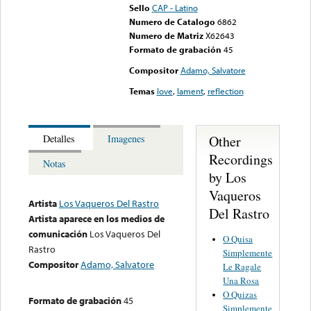
Sello
CAP - Latino
Numero de Catalogo
6862
Numero de Matriz
X62643
Formato de grabación
45
Compositor
Adamo, Salvatore
Temas
love
,
lament
,
reflection
Other
Detalles
Imagenes
Recordings
Notas
by Los
Vaqueros
Artista
Los Vaqueros Del Rastro
Del Rastro
Artista aparece en los medios de
comunicación
Los Vaqueros Del
O Quisa
Rastro
Simplemente
Compositor
Adamo, Salvatore
Le Ragale
Una Rosa
O Quizas
Formato de grabación
45
Simplemente