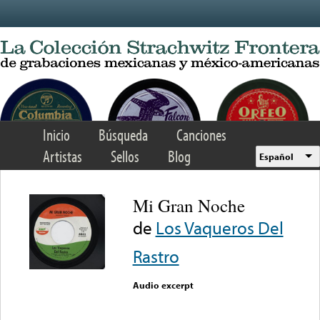
Skip to main content
Inicio
Búsqueda
Canciones
Artistas
Sellos
Blog
Español
Mi Gran Noche
de
Los Vaqueros Del
Rastro
Audio excerpt
Error loading media: File
could not be played