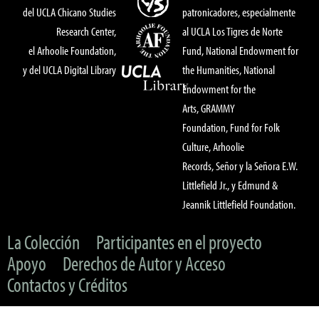
del UCLA Chicano Studies
patronicadores, especialmente
Research Center,
al UCLA Los Tigres de Norte
el Arhoolie Foundation,
Fund, National Endowment for
y del UCLA Digital Library
the Humanities, National
Endowment for the
Arts, GRAMMY
Foundation, Fund for Folk
Culture, Arhoolie
Records, Señor y la Señora E.W.
Littlefield Jr., y Edmund &
Jeannik Littlefield Foundation.
La Colección
Participantes en el proyecto
Apoyo
Derechos de Autor y Acceso
Contactos y Créditos