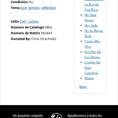
Condición:
N+
Le Regale
Tema
love
,
lament
,
reflection
Una Rosa
Mi Gran
Noche
Sello
CAP - Latino
Hey Jude
Numero de Catalogo
6862
No Se Hagan
Numero de Matriz
X62643
Bola
Donated By:
Chris Strachwitz
Cierro Mis
Ojos
El Libro De
Los Dioses
Corrido De
Juan
Canchola
Mama
More
Un proyecto conjunto
Agradecemos a todos los