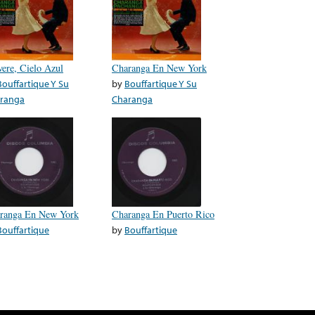
vere, Cielo Azul
Charanga En New York
Bouffartique Y Su
by
Bouffartique Y Su
ranga
Charanga
ranga En New York
Charanga En Puerto Rico
Bouffartique
by
Bouffartique