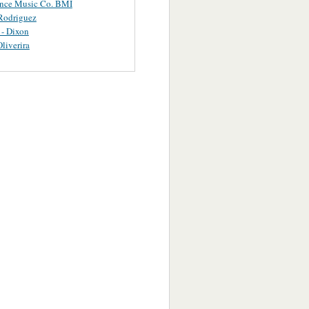
ance Music Co. BMI
Rodriguez
 - Dixon
Oliverira