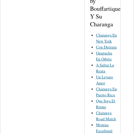
by
Bouffartique
Y Su
Charanga
Charanga En
New York
Con Dulzura
Guapacha
En Orbita
A Saltar La
Reata
Un Lejano
Amor
Charanga En
Puerto Rico
Que Siga El
Ritmo
Charanga
Road March
Morena
Escultural