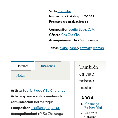
Error loading media: File
could not be played
Sello
Columbia
Numero de Catalogo
EX-5051
Formato de grabación
33
Compositor
Bouffartique, O. M.
Género
Cha Cha Cha
Acompañamiento
Y Su Charanga
Temas
praise
,
dance
,
entreaty
,
woman
También
Detalles
Imagenes
en este
Notas
mismo
medio
Artista
Bouffartique Y Su Charanga
Artista aparece en los medios de
LADO A
comunicación
Bouffartique
Charanga
1.
En New York
Compositor
Bouffartique, O. M.
Señorita
2.
Acompañamiento
Y Su Charanga
Catalina