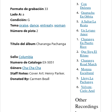
Con
3.
Dulzura
Formato de grabación
33
Guapacha
4.
Lado A:
a
En Orbita
Condición:
G
A Saltar La
5.
Tema
praise
,
dance
,
entreaty
,
woman
Reata
Un Lejano
6.
Número de pista
2
Amor
Charanga
1.
En Puerto
Título del álbum
Charanga Pachanga
Rico
Que Siga El
2.
Ritmo
Sello
Columbia
Charanga
3.
Numero de Catalogo
EX-5051
Road March
Género
Cha Cha Cha
Morena
4.
Escultural
Staff Notes:
Cover Art: Henry Parker.
Llego La
5.
Donated By:
Carmen Beall
Pachanga
Volvere,
6.
Cielo Azul
Other
Recordings