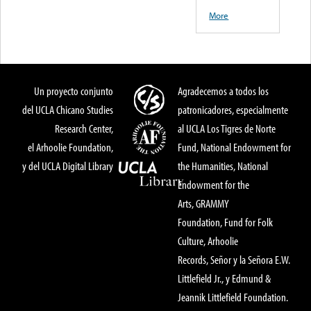
More
Un proyecto conjunto
Agradecemos a todos los
del UCLA Chicano Studies
patronicadores, especialmente
Research Center,
al UCLA Los Tigres de Norte
el Arhoolie Foundation,
Fund, National Endowment for
y del UCLA Digital Library
the Humanities, National
Endowment for the
Arts, GRAMMY
Foundation, Fund for Folk
Culture, Arhoolie
Records, Señor y la Señora E.W.
Littlefield Jr., y Edmund &
Jeannik Littlefield Foundation.