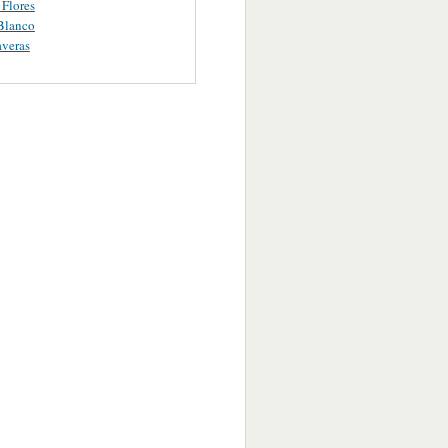
 Flores
Blanco
averas