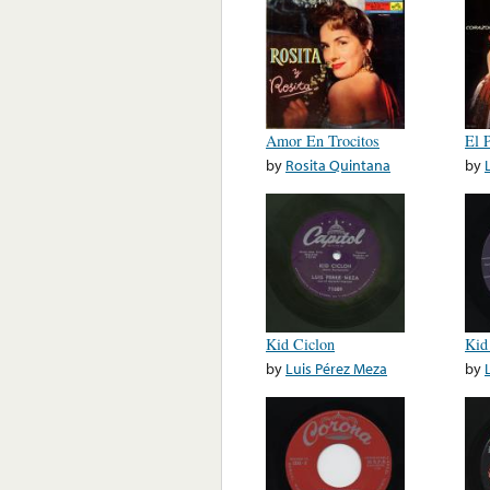
Amor En Trocitos
El 
by
Rosita Quintana
by
Kid Ciclon
Kid
by
Luis Pérez Meza
by