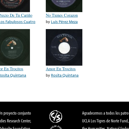
Precio De Tu Cariño
No Tienes Corazon
Los Fabulosos Cuatro
by
Luis Pérez Meza
r En Trocitos
Amor En Trocitos
Rosita Quintana
by
Rosita Quintana
Un proyecto conjunto
Agradecemos a todos los patro
dies Research Center,
UCLA Los Tigres de Norte Fund
 Arhoolie Foundation,
the Humanities, National End