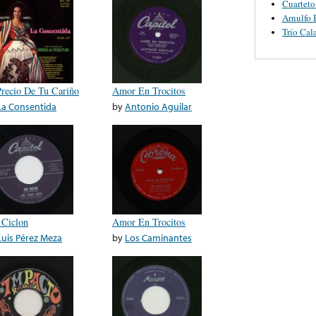
Cuarteto
Arnulfo 
Trío Cal
Precio De Tu Cariño
Amor En Trocitos
La Consentida
by
Antonio Aguilar
 Ciclon
Amor En Trocitos
Luis Pérez Meza
by
Los Caminantes