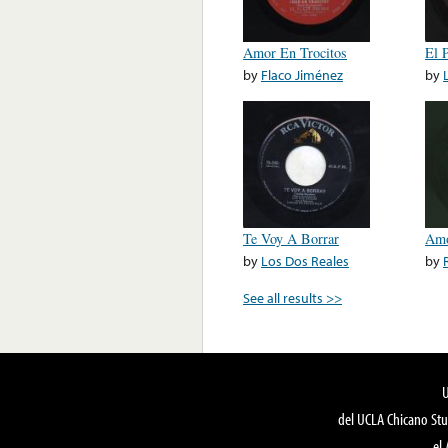
Amor En Trocitos
El 
by
Flaco Jiménez
by
Te Voy A Borrar
Amo
by
Los Dos Reales
by
See all results >>
del UCLA Chicano Stu
el