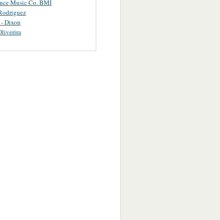
ance Music Co. BMI
Rodriguez
 - Dixon
Oliverira