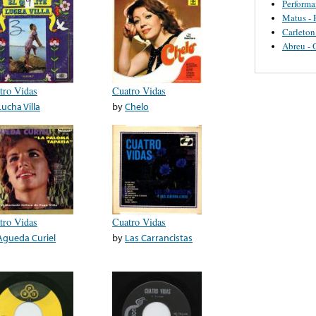
Perform
Matus - 
Carleton
Abreu - 
tro Vidas
Cuatro Vidas
Lucha Villa
by
Chelo
tro Vidas
Cuatro Vidas
Agueda Curiel
by
Las Carrancistas