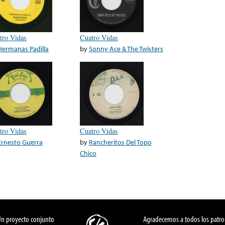
tro Vidas
Cuatro Vidas
Hermanas Padilla
by
Sonny Ace & The Twisters
tro Vidas
Cuatro Vidas
Ernesto Guerra
by
Rancheritos Del Topo
Chico
Un proyecto conjunto
Agradecemos a todos los patro