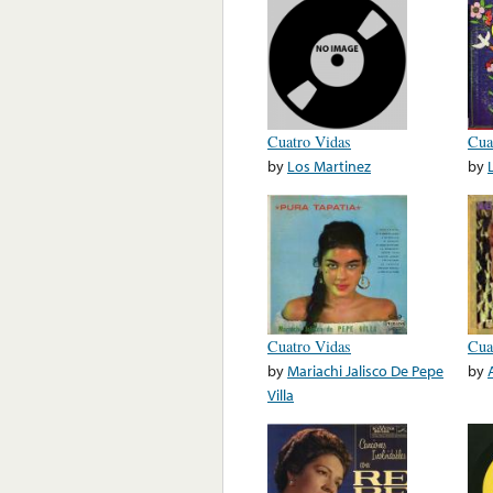
Cuatro Vidas
Cua
by
Los Martinez
by
Cuatro Vidas
Cua
by
Mariachi Jalisco De Pepe
by
Villa