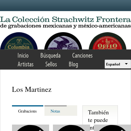
Skip to main content
Inicio
Búsqueda
Canciones
Artistas
Sellos
Blog
Español
Los Martinez
También
Grabacions
Notas
te puede
interesar...