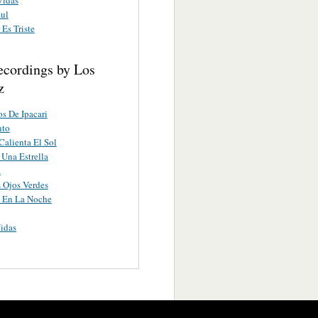
ul
Es Triste
ecordings by Los
z
s De Ipacari
nto
alienta El Sol
Una Estrella
a
 Ojos Verdes
s En La Noche
idas