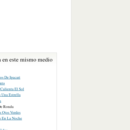
 en este mismo medio
os De Ipacari
nto
Calienta El Sol
 Una Estrella
a
De Ronda
s Ojos Verdes
s En La Noche
Vidas