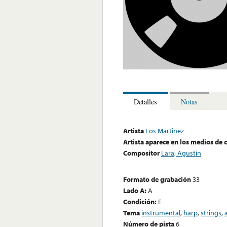
Detalles
Notas
Artista
Los Martinez
Artista aparece en los medios de
Compositor
Lara, Agustín
Formato de grabación
33
Lado A:
A
Condición:
E
Tema
instrumental
,
harp
,
strings
,
Número de pista
6