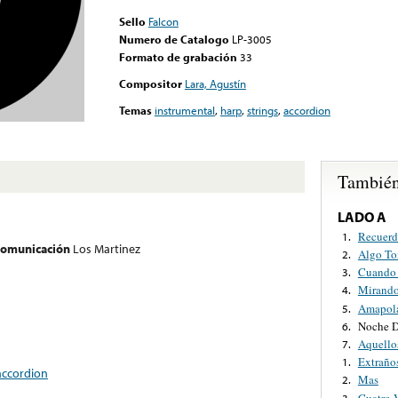
Sello
Falcon
Numero de Catalogo
LP-3005
Formato de grabación
33
Compositor
Lara, Agustín
Temas
instrumental
,
harp
,
strings
,
accordion
También
LADO A
Recuerd
1.
 comunicación
Los Martinez
Algo To
2.
Cuando 
3.
Mirando
4.
Amapol
5.
Noche 
6.
Aquello
7.
Extraño
1.
accordion
Mas
2.
Cuatro 
3.