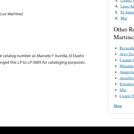
Luna Az
4.
El Amor 
5.
 Los Martinez
Mar
6.
Other R
Martine
Recuerdo
Algo To
e catalog number as Marcelo Y Aurelia, El Dueto
Cuando C
anged this LP to LP-3005 for cataloging purposes.
Mirando 
Amapol
Aquellos
Extraño
Mas
Cuatro V
More