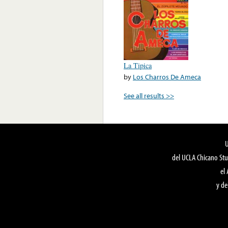
La Tipica
by
Los Charros De Ameca
See all results >>
del UCLA Chicano Stu
el
y de