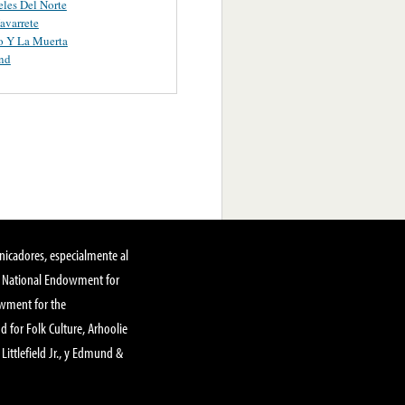
les Del Norte
avarrete
o Y La Muerta
nd
nicadores, especialmente al
, National Endowment for
owment for the
 for Folk Culture, Arhoolie
Littlefield Jr., y Edmund &