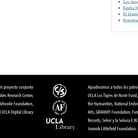
Los Ange
Emilia N
El Diabl
Powerba
Un proyecto conjunto
Agradecemos a todos los patro
dies Research Center,
UCLA Los Tigres de Norte Fund
 Arhoolie Foundation,
the Humanities, National End
l UCLA Digital Library
Arts, GRAMMY Foundation, Fund
Records, Señor y la Señora E.W. 
Jeannik Littlefield Foundation.