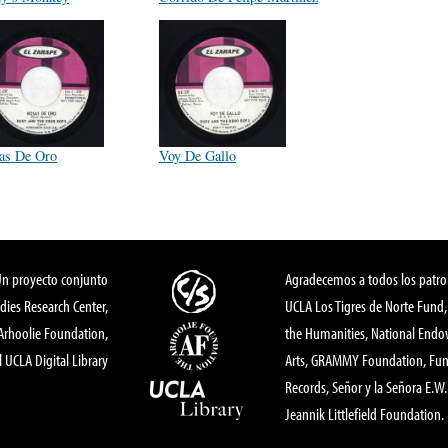
as De Oro
Voy De Gallo
Un proyecto conjunto
Agradecemos a todos los patro
dies Research Center,
UCLA Los Tigres de Norte Fund
 Arhoolie Foundation,
the Humanities, National End
l UCLA Digital Library
Arts, GRAMMY Foundation, Fund
Records, Señor y la Señora E.W. 
Jeannik Littlefield Foundation.