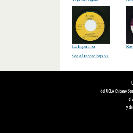
La Esperanza
Ros
See all recordings >>
del UCLA Chicano Stu
el
y de