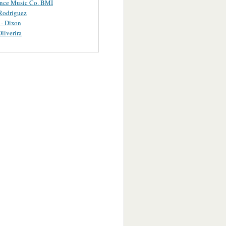
ance Music Co. BMI
Rodriguez
 - Dixon
Oliverira