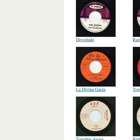
Desvelado
Rar
La Divina Garza
Tog
Together Again
Rud