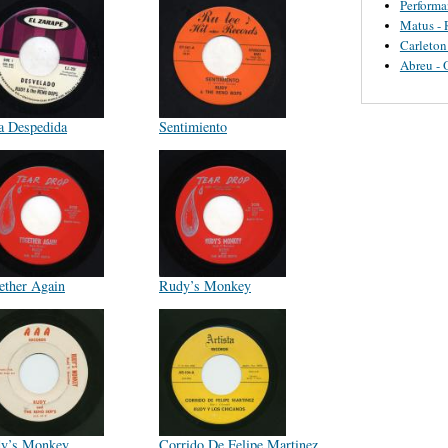
Perform
Matus - 
Carleton
Abreu - 
a Despedida
Sentimiento
ether Again
Rudy’s Monkey
y’s Monkey
Corrido De Felipe Martinez