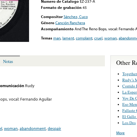
Numero de Catalogo
EZ-237-A
Formato de grabación
45
Compositor
Sánchez, Cuco
Género
Canción Ranchera
Acompañamiento
And The Reno Bops, vocal: Fernando A
Temas
man
,
lament
,
complaint
,
cruel
,
woman
,
abandonm
Other R
Notas
Together
Rudy’s 
 comunicación
Rudy
Corrido 
La Esper
Voy De G
ops, vocal: Fernando Aguilar
Eso Mer
Fallaste
El Gallo
Los Dos
el
,
woman
,
abandonment
,
despair
More