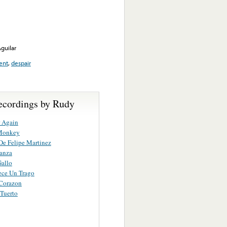
guilar
ent
,
despair
ecordings by Rudy
 Again
Monkey
De Felipe Martinez
anza
allo
ece Un Trago
 Corazon
 Tuerto