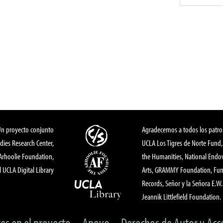
Un proyecto conjunto
Agradecemos a todos los patro
dies Research Center,
UCLA Los Tigres de Norte Fund
 Arhoolie Foundation,
the Humanities, National End
l UCLA Digital Library
Arts, GRAMMY Foundation, Fund
Records, Señor y la Señora E.W. 
Jeannik Littlefield Foundation.
tes en el proyecto
Apoyo
Derechos de Autor y Acc