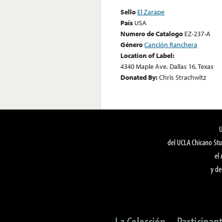
Sello
El Zarape
País
USA
Numero de Catalogo
EZ-237-A
Género
Canción Ranchera
Location of Label:
4340 Maple Ave. Dallas 16, Texas
Donated By:
Chris Strachwitz
del UCLA Chicano Stu
el
y de
La Colección
Participan