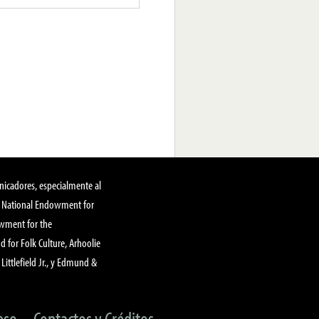
nicadores, especialmente al
, National Endowment for
owment for the
 for Folk Culture, Arhoolie
Littlefield Jr., y Edmund &
eso
Contactos y Créditos