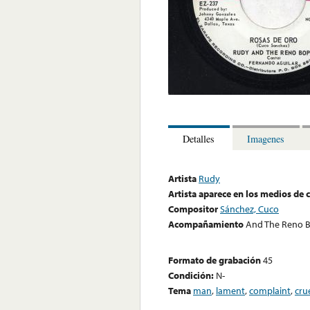
Detalles
Imagenes
Artista
Rudy
Artista aparece en los medios de
Compositor
Sánchez, Cuco
Acompañamiento
And The Reno B
Formato de grabación
45
Condición:
N-
Tema
man
,
lament
,
complaint
,
cru