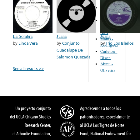
Martinez,
Felipe
Performance
Music Co.
BMI
La Sombra
Juana
Juana
Matus -
by
Linda Vera
by
Conjunto
by
Trio Los Isleños
Rodriguez
Guadalupe De
Carleton -
Salomon Quezada
Dixon
Abreu -
See all results >>
Oliverira
Un proyecto conjunto
Agradecemos a todos los
del UCLA Chicano Studies
patronicadores, especialmente
Research Center,
al UCLA Los Tigres de Norte
el Arhoolie Foundation,
Fund, National Endowment for