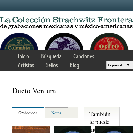
Skip to main content
Inicio
Búsqueda
Canciones
Artistas
Sellos
Blog
Español
Dueto Ventura
También
Grabacions
Notas
te puede
interesar...