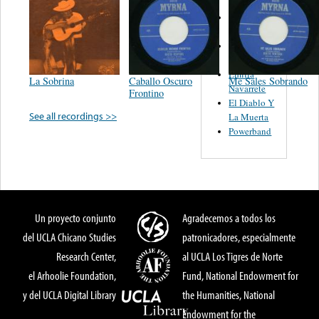
Trio
Figueroa
Los Angeles
Del Norte
Emilia
La Sobrina
Caballo Oscuro
Me Sales Sobrando
Navarrete
Frontino
El Diablo Y
See all recordings >>
La Muerta
Powerband
Un proyecto conjunto
Agradecemos a todos los
del UCLA Chicano Studies
patronicadores, especialmente
Research Center,
al UCLA Los Tigres de Norte
el Arhoolie Foundation,
Fund, National Endowment for
y del UCLA Digital Library
the Humanities, National
Endowment for the