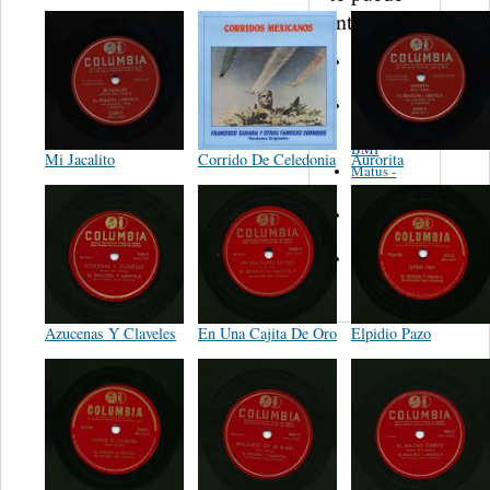
interesar...
Martinez,
Felipe
Performance
Music Co.
BMI
Mi Jacalito
Corrido De Celedonia
Aurorita
Matus -
Rodriguez
Carleton -
Dixon
Abreu -
Oliverira
Azucenas Y Claveles
En Una Cajita De Oro
Elpidio Pazo