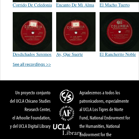
Corrido De Celedonia
Encanto De Mi Alma
El Macho Tuerto
Desdichados Seremos
Ay, Que Suerte
El Rancherito Noble
See all recordings >>
Un proyecto conjunto
Agradecemos a todos los
del UCLA Chicano Studies
patronicadores, especialmente
Research Center,
al UCLA Los Tigres de Norte
el Arhoolie Foundation,
Fund, National Endowment for
y del UCLA Digital Library
the Humanities, National
Endowment for the