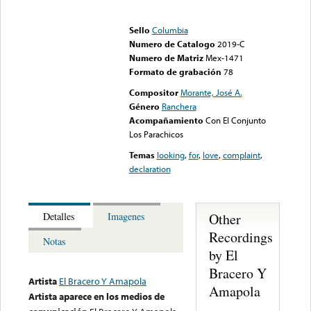
Error loading media: File
could not be played
Sello
Columbia
Numero de Catalogo
2019-C
Numero de Matriz
Mex-1471
Formato de grabación
78
Compositor
Morante, José A.
Género
Ranchera
Acompañamiento
Con El Conjunto
Los Parachicos
Temas
looking
,
for
,
love
,
complaint
,
declaration
Other
Detalles
Imagenes
Recordings
Notas
by El
Bracero Y
Artista
El Bracero Y Amapola
Amapola
Artista aparece en los medios de