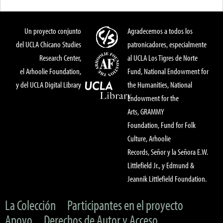
Un proyecto conjunto
Agradecemos a todos los
del UCLA Chicano Studies
patronicadores, especialmente
Research Center,
al UCLA Los Tigres de Norte
el Arhoolie Foundation,
Fund, National Endowment for
y del UCLA Digital Library
the Humanities, National
Endowment for the
Arts, GRAMMY
Foundation, Fund for Folk
Culture, Arhoolie
Records, Señor y la Señora E.W.
Littlefield Jr., y Edmund &
Jeannik Littlefield Foundation.
La Colección
Participantes en el proyecto
Apoyo
Derechos de Autor y Acceso