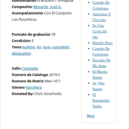
comunicación
El Bracero Y Amapola
Corrido De
Compositor
Morante, José A.
Celedonia
Acompañamiento
Con El Conjunto
Azucenas Y
Los Parachicos
Claveles
En Una
Cajita De
Formato de grabación
78
Oro
Condición:
E
Elpidio Pazo
Tema
looking
,
for
,
love
,
complaint
,
Corrido De
declaration
Celedonia
Encanto De
Mi Alma
Sello
Columbia
El Macho
Numero de Catalogo
2019-C
Tuerto
Numero de Matriz
Mex-1471
Ay, Que
Género
Ranchera
Suerte
Donated By:
Chris Strachwitz
El
Rancherito
Noble
More