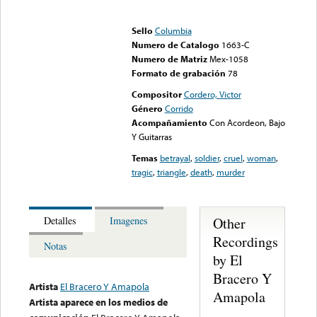
Error loading media: File
could not be played
Sello
Columbia
Numero de Catalogo
1663-C
Numero de Matriz
Mex-1058
Formato de grabación
78
Compositor
Cordero, Victor
Género
Corrido
Acompañamiento
Con Acordeon, Bajo
Y Guitarras
Temas
betrayal
,
soldier
,
cruel
,
woman
,
tragic
,
triangle
,
death
,
murder
Other
Detalles
Imagenes
Recordings
Notas
by El
Bracero Y
Artista
El Bracero Y Amapola
Amapola
Artista aparece en los medios de