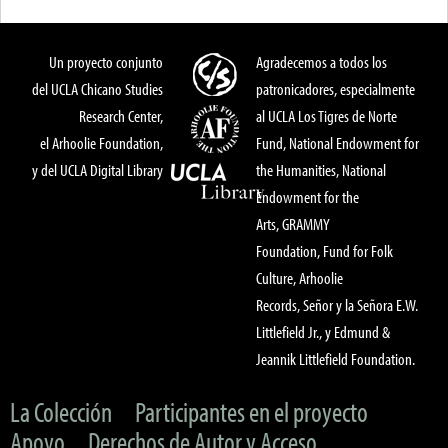
Un proyecto conjunto
Agradecemos a todos los
del UCLA Chicano Studies
patronicadores, especialmente
Research Center,
al UCLA Los Tigres de Norte
el Arhoolie Foundation,
Fund, National Endowment for
y del UCLA Digital Library
the Humanities, National
Endowment for the
Arts, GRAMMY
Foundation, Fund for Folk
Culture, Arhoolie
Records, Señor y la Señora E.W.
Littlefield Jr., y Edmund &
Jeannik Littlefield Foundation.
La Colección
Participantes en el proyecto
Apoyo
Derechos de Autor y Acceso