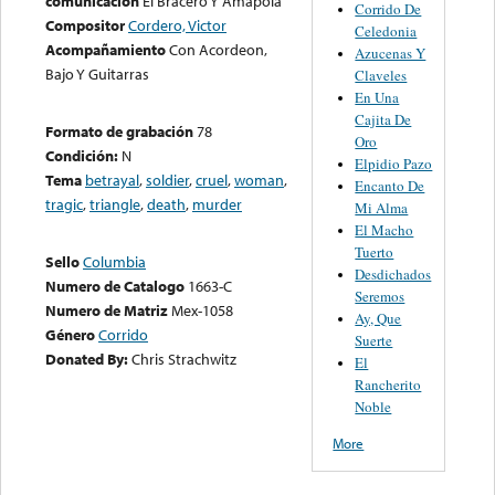
comunicación
El Bracero Y Amapola
Corrido De
Compositor
Cordero, Victor
Celedonia
Acompañamiento
Con Acordeon,
Azucenas Y
Bajo Y Guitarras
Claveles
En Una
Cajita De
Formato de grabación
78
Oro
Condición:
N
Elpidio Pazo
Tema
betrayal
,
soldier
,
cruel
,
woman
,
Encanto De
tragic
,
triangle
,
death
,
murder
Mi Alma
El Macho
Tuerto
Sello
Columbia
Desdichados
Numero de Catalogo
1663-C
Seremos
Numero de Matriz
Mex-1058
Ay, Que
Género
Corrido
Suerte
Donated By:
Chris Strachwitz
El
Rancherito
Noble
More