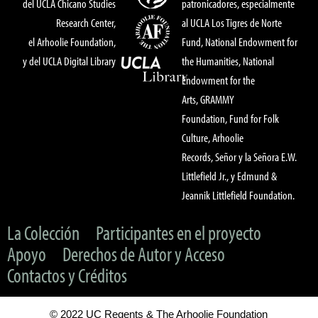
del UCLA Chicano Studies
patronicadores, especialmente
Research Center,
al UCLA Los Tigres de Norte
el Arhoolie Foundation,
Fund, National Endowment for
y del UCLA Digital Library
the Humanities, National
Endowment for the
Arts, GRAMMY
Foundation, Fund for Folk
Culture, Arhoolie
Records, Señor y la Señora E.W.
Littlefield Jr., y Edmund &
Jeannik Littlefield Foundation.
La Colección
Participantes en el proyecto
Apoyo
Derechos de Autor y Acceso
Contactos y Créditos
© 2022 UC Regents & The Arhoolie Foundation