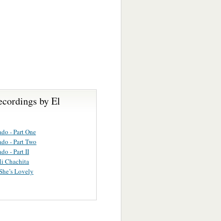
ecordings by El
ado - Part One
ado - Part Two
do - Part II
i Chachita
 She’s Lovely