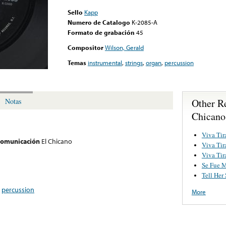
Sello
Kapp
Numero de Catalogo
K-2085-A
Formato de grabación
45
Compositor
Wilson, Gerald
Temas
instrumental
,
strings
,
organ
,
percussion
Other R
Notas
Chicano
Viva Tir
 comunicación
El Chicano
Viva Tir
Viva Tira
Se Fue M
Tell Her
,
percussion
More