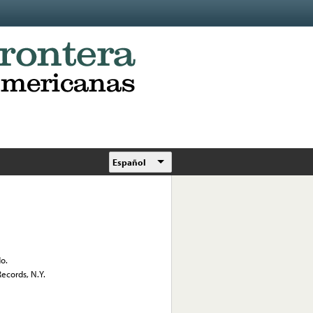
Español
o.
ecords, N.Y.