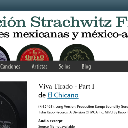
Canciones
Artistas
Sellos
Blog
Viva Tirado - Part I
de
El Chicano
(K-12465). Long Version. Production &amp; Sound By Gord
Trdm Kapp Records. A Division Of MCA Inc. Mfr’d By Kapp R
Audio excerpt
Source file not available