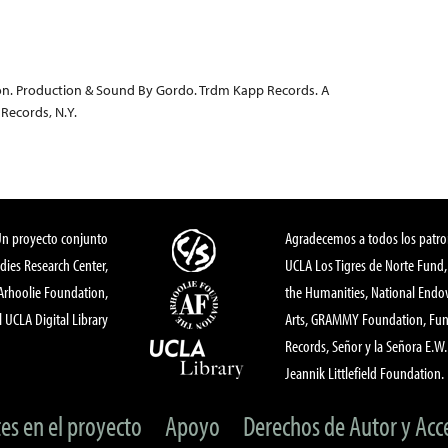
ion. Production & Sound By Gordo. Trdm Kapp Records. A
 Records, N.Y.
Un proyecto conjunto
Agradecemos a todos los patro
dies Research Center,
UCLA Los Tigres de Norte Fund
 Arhoolie Foundation,
the Humanities, National End
l UCLA Digital Library
Arts, GRAMMY Foundation, Fund
Records, Señor y la Señora E.W. 
Jeannik Littlefield Foundation.
tes en el proyecto
Apoyo
Derechos de Autor y Acc