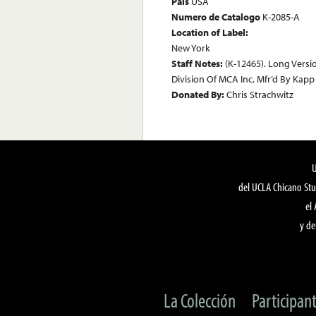
País
USA
Numero de Catalogo
K-2085-A
Location of Label:
New York
Staff Notes:
(K-12465). Long Vers
Division Of MCA Inc. Mfr’d By Kapp
Donated By:
Chris Strachwitz
del UCLA Chicano Stu
el
y de
La Colección
Participan