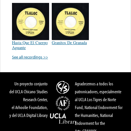
Hasta Que El Cuerpo
Granitos De Granada
Aguante
See all recordings >>
Un proyecto conjunto
Agradecemos a todos los
del UCLA Chicano Studies
patronicadores, especialmente
Research Center,
al UCLA Los Tigres de Norte
el Arhoolie Foundation,
Fund, National Endowment for
y del UCLA Digital Library
the Humanities, National
Endowment for the
Arts, GRAMMY