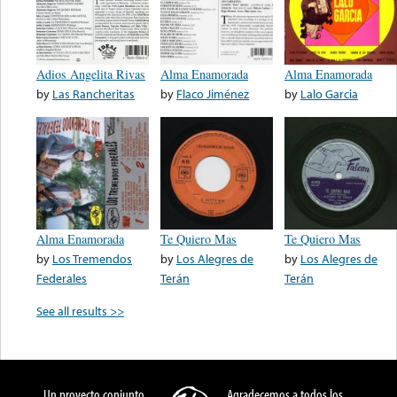
Adios Angelita Rivas
Alma Enamorada
Alma Enamorada
by
Las Rancheritas
by
Flaco Jiménez
by
Lalo Garcia
Alma Enamorada
Te Quiero Mas
Te Quiero Mas
by
Los Tremendos
by
Los Alegres de
by
Los Alegres de
Federales
Terán
Terán
See all results >>
Un proyecto conjunto
Agradecemos a todos los