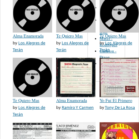
Martinez,
Felipe
Performance
Music Co.
BMI
Alma Enamorada
Te Quiero Mas
Te Quiero Mas
Matus -
by
Los Alegres de
by
Los Alegres de
by
Los Alegres de
Rodriguez
Terán
Terán
Terán
Carleton -
Dixon
Abreu -
Oliverira
Te Quiero Mas
Alma Enamorada
Yo Fuí El Primero
by
Los Alegres de
by
Ramiro Y Carmen
by
Tony De La Rosa
Terán