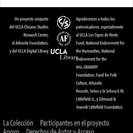
Un proyecto conjunto
Agradecemos a todos los
del UCLA Chicano Studies
patronicadores, especialmente
Research Center,
al UCLA Los Tigres de Norte
el Arhoolie Foundation,
Fund, National Endowment for
y del UCLA Digital Library
the Humanities, National
Endowment for the
Arts, GRAMMY
Foundation, Fund for Folk
Culture, Arhoolie
Records, Señor y la Señora E.W.
Littlefield Jr., y Edmund &
Jeannik Littlefield Foundation.
La Colección
Participantes en el proyecto
Apoyo
Derechos de Autor y Acceso