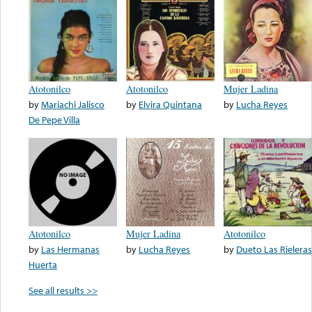
Atotonilco
Atotonilco
Mujer Ladina
by
Mariachi Jalisco
by
Elvira Quintana
by
Lucha Reyes
De Pepe Villa
Atotonilco
Mujer Ladina
Atotonilco
by
Las Hermanas
by
Lucha Reyes
by
Dueto Las Rieleras
Huerta
See all results >>