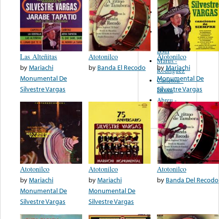
Martinez,
Felipe
Performance
Music Co.
BMI
Las Alteñitas
Atotonilco
Atotonilco
Matus -
by
Mariachi
by
Banda El Recodo
by
Mariachi
Rodriguez
Monumental De
Monumental De
Carleton -
Silvestre Vargas
Silvestre Vargas
Dixon
Abreu -
Oliverira
Atotonilco
Atotonilco
Atotonilco
by
Mariachi
by
Mariachi
by
Banda Del Recodo
Monumental De
Monumental De
Silvestre Vargas
Silvestre Vargas