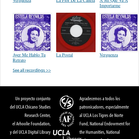
Vergüenza
La Flor De La Canela
A Mi Que Va A
Importarme
Ayer Me Hablo Tu
La Postal
Verguenza
Retrato
See all recordings >>
Un proyecto conjunto
Agradecemos a todos los
del UCLA Chicano Studies
patronicadores, especialmente
Research Center,
al UCLA Los Tigres de Norte
el Arhoolie Foundation,
Fund, National Endowment for
y del UCLA Digital Library
the Humanities, National