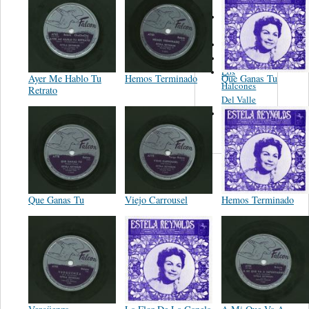
Los Dos
Amigos
El Garrafon
Romance
Los
Ayer Me Hablo Tu
Hemos Terminado
Que Ganas Tu
Halcones
Retrato
Del Valle
Pablo
Acevedo
Que Ganas Tu
Viejo Carrousel
Hemos Terminado