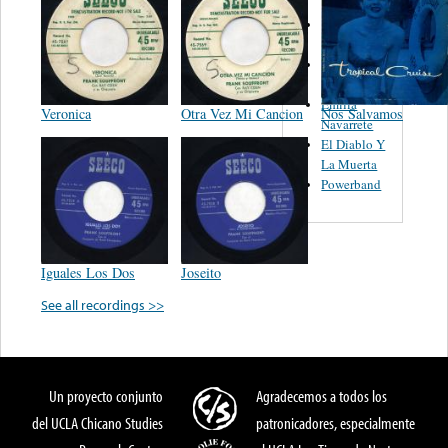
Trio
Figueroa
Los Angeles
Del Norte
Emilia
Veronica
Otra Vez Mi Cancion
Nos Salvamos
Navarrete
El Diablo Y
La Muerta
Powerband
Iguales Los Dos
Joseito
See all recordings >>
Un proyecto conjunto
Agradecemos a todos los
del UCLA Chicano Studies
patronicadores, especialmente