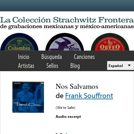
Skip to main content
Inicio
Búsqueda
Canciones
Artistas
Sellos
Blog
Español
Nos Salvamos
de
Frank Souffront
(We’re Safe)
Audio excerpt
Error loading media: File
could not be played