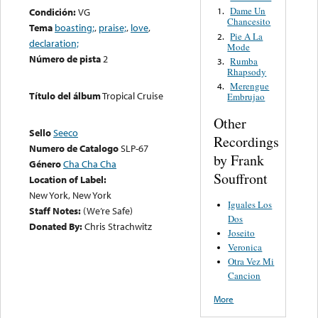
Dame Un
Condición:
VG
1.
Chancesito
Tema
boasting;
,
praise;
,
love
,
Pie A La
2.
declaration;
Mode
Número de pista
2
Rumba
3.
Rhapsody
Merengue
4.
Título del álbum
Tropical Cruise
Embrujao
Other
Sello
Seeco
Recordings
Numero de Catalogo
SLP-67
by Frank
Género
Cha Cha Cha
Souffront
Location of Label:
New York, New York
Iguales Los
Staff Notes:
(We’re Safe)
Dos
Donated By:
Chris Strachwitz
Joseito
Veronica
Otra Vez Mi
Cancion
More