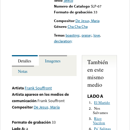
Sello
Seeco
Numero de Catalogo
SLP-67
Formato de grabación
33
Compositor
De Jesus, Maria
Género
Cha Cha Cha
Temas
boasting;
,
praise;
,
love
,
declaration;
También
Detalles
Imagenes
en este
Notas
mismo
medio
Artista
Frank Souffront
Artista aparece en los medios de
LADO A
comunicación
Frank Souffront
El Marido
1.
Compositor
De Jesus, Maria
Nos
2.
Salvamos
Rico
3.
Formato de grabación
33
Vacilon
Lado A:
a
Pa’ Salinas
4.