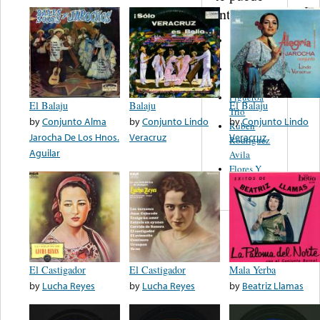
interesar...
Joe Carioca -
Juan Florer
Carmen and
Reynaldo
Figueroa
El Balaju
Balaju
El Balaju
Trio
by
Conjunto Alma
by
Conjunto Lindo
by
Conjunto Lindo
Ruben
Jarocha De Los Hnos.
Veracruz
Veracruz
Rodriguez
Aguilar
Avila
Flores Y
Maya
El Castigador
El Castigador
Mala Yerba
by
Lucha Reyes
by
Lucha Reyes
by
Beatriz Llamas