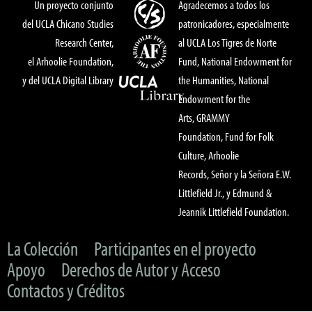
Un proyecto conjunto
Agradecemos a todos los
del UCLA Chicano Studies
patronicadores, especialmente
Research Center,
al UCLA Los Tigres de Norte
el Arhoolie Foundation,
Fund, National Endowment for
y del UCLA Digital Library
the Humanities, National
Endowment for the
Arts, GRAMMY
Foundation, Fund for Folk
Culture, Arhoolie
Records, Señor y la Señora E.W.
Littlefield Jr., y Edmund &
Jeannik Littlefield Foundation.
La Colección
Participantes en el proyecto
Apoyo
Derechos de Autor y Acceso
Contactos y Créditos