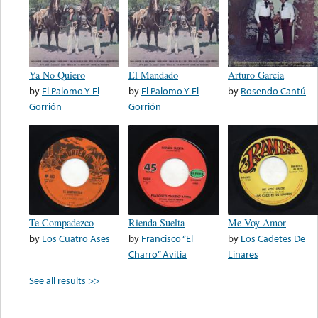
Ya No Quiero
El Mandado
Arturo Garcia
by
El Palomo Y El
by
El Palomo Y El
by
Rosendo Cantú
Gorrión
Gorrión
Te Compadezco
Rienda Suelta
Me Voy Amor
by
Los Cuatro Ases
by
Francisco “El
by
Los Cadetes De
Charro” Avitia
Linares
See all results >>