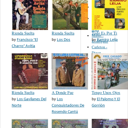
Martinez,
Felipe
Performance
Music Co.
BMI
Rienda Suelta
Rienda Suelta
Todo Es Por Ti
Matus -
by
Francisco “El
by
Los Dos
by
Ramiro Leija
Rodriguez
Charro” Avitia
Carleton -
Dixon
Abreu -
Oliverira
Rienda Suelta
A Donde Fue
Tengo Unos Ojos
by
Los Gavilanes Del
by
Los
by
El Palomo Y El
Norte
Conquistadores De
Gorrión
Rosendo Cantú