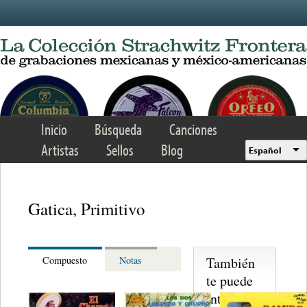
Skip to main content
Inicio
Búsqueda
Canciones
Artistas
Sellos
Blog
Español
Gatica, Primitivo
También
Compuesto
Notas
te puede
interesar...