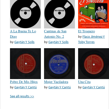
A La Buena Te Lo
Cantinas de San
El Troquero
Digo
Antonio No. 2
by
Flaco Jiménez Y
by
Gaytán Y Solis
by
Gaytán Y Solis
Toby Torres
Pobre De Mis Hijos
Mujer Vaciladora
Una Cita
by
Gaytán Y Cantú
by
Gaytán Y Cantú
by
Gaytán Y Cantú
See all results >>