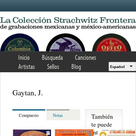
Skip to main content
Inicio
Búsqueda
Canciones
Artistas
Sellos
Blog
Español
Gaytan, J.
También
Compuesto
Notas
te puede
interesar...