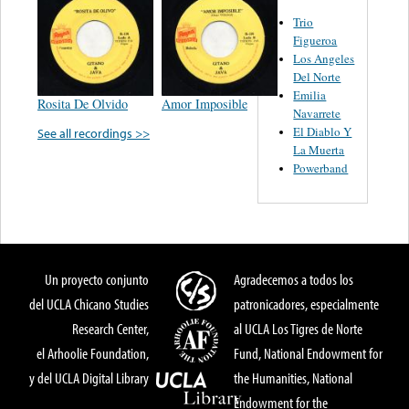
Trio
Figueroa
Los Angeles
Del Norte
Emilia
Rosita De Olvido
Amor Imposible
Navarrete
El Diablo Y
See all recordings >>
La Muerta
Powerband
Un proyecto conjunto
Agradecemos a todos los
del UCLA Chicano Studies
patronicadores, especialmente
Research Center,
al UCLA Los Tigres de Norte
el Arhoolie Foundation,
Fund, National Endowment for
y del UCLA Digital Library
the Humanities, National
Endowment for the