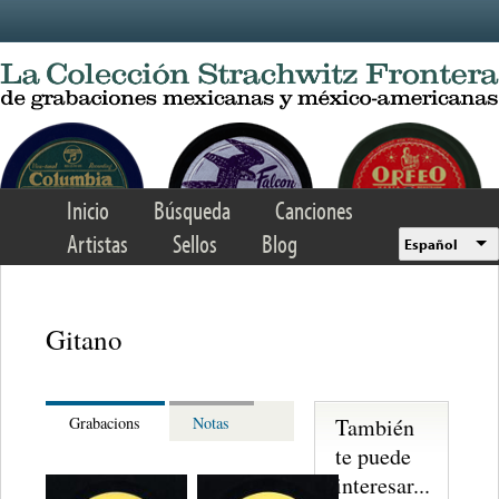
Skip to main content
Inicio
Búsqueda
Canciones
Artistas
Sellos
Blog
Español
Gitano
También
Grabacions
Notas
te puede
interesar...