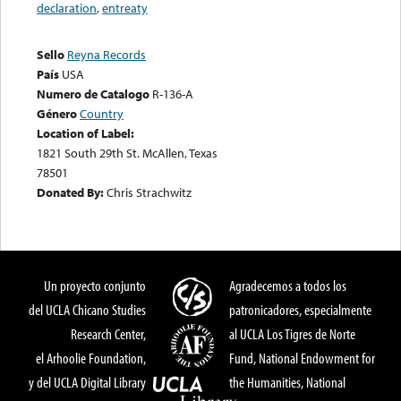
declaration
,
entreaty
Sello
Reyna Records
País
USA
Numero de Catalogo
R-136-A
Género
Country
Location of Label:
1821 South 29th St. McAllen, Texas
78501
Donated By:
Chris Strachwitz
Un proyecto conjunto
Agradecemos a todos los
del UCLA Chicano Studies
patronicadores, especialmente
Research Center,
al UCLA Los Tigres de Norte
el Arhoolie Foundation,
Fund, National Endowment for
y del UCLA Digital Library
the Humanities, National