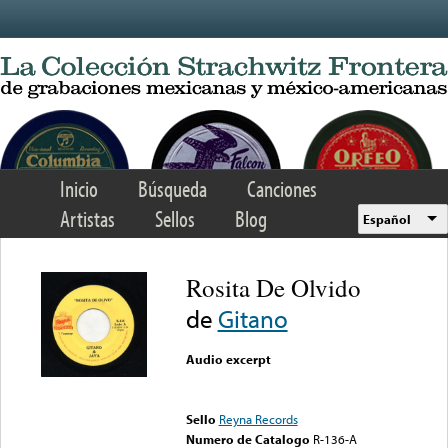
Skip to main content
Inicio
Búsqueda
Canciones
Artistas
Sellos
Blog
Español
Rosita De Olvido
de
Gitano
Audio excerpt
Error loading media: File
could not be played
Sello
Reyna Records
Numero de Catalogo
R-136-A