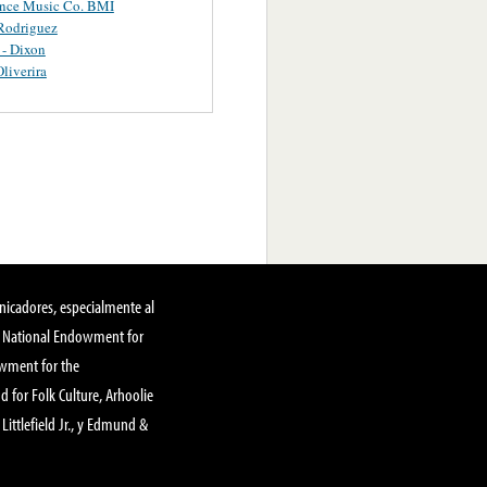
ance Music Co. BMI
Rodriguez
 - Dixon
Oliverira
nicadores, especialmente al
, National Endowment for
owment for the
 for Folk Culture, Arhoolie
Littlefield Jr., y Edmund &