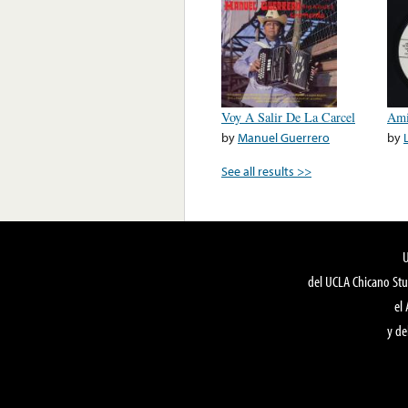
Voy A Salir De La Carcel
Ami
by
Manuel Guerrero
by
See all results >>
del UCLA Chicano Stu
el
y de