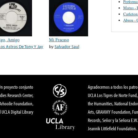
Perform
Matus - 
Carleton
Abreu - 
go, Amigo
Mi Fracaso
Los Astros De Tony Y Jay
by
Salvador Saul
Un proyecto conjunto
Agradecemos a todos los patro
dies Research Center,
UCLA Los Tigres de Norte Fund
 Arhoolie Foundation,
the Humanities, National End
l UCLA Digital Library
Arts, GRAMMY Foundation, Fund
Records, Señor y la Señora E.W. 
Jeannik Littlefield Foundation.