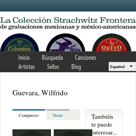
Skip to main content
Inicio
Búsqueda
Canciones
Artistas
Sellos
Blog
Español
Guevara, Wilfrido
También
Compuesto
Notas
te puede
interesar...