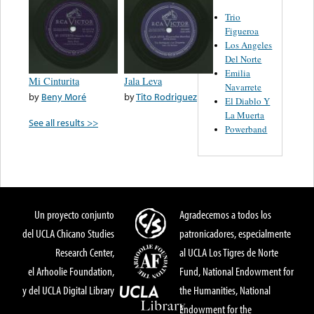
Trio
Figueroa
Los Angeles
Del Norte
Emilia
Mi Cinturita
Jala Leva
Navarrete
by
Beny Moré
by
Tito Rodriguez
El Diablo Y
La Muerta
See all results >>
Powerband
Un proyecto conjunto
Agradecemos a todos los
del UCLA Chicano Studies
patronicadores, especialmente
Research Center,
al UCLA Los Tigres de Norte
el Arhoolie Foundation,
Fund, National Endowment for
y del UCLA Digital Library
the Humanities, National
Endowment for the